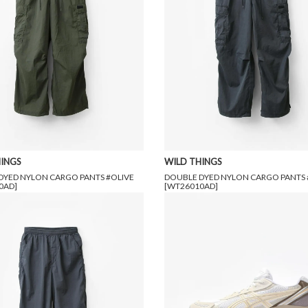
INGS
WILD THINGS
DYED NYLON CARGO PANTS #OLIVE
DOUBLE DYED NYLON CARGO PANTS
0AD]
[WT26010AD]
円(税込)
13,200円(税込)
22,000円(税込)
13,200円(税込)