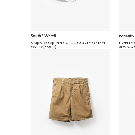
South2 West8
nonnativ
Strap Back Cap - HYDROLOGIC CYCLE SYSTEM
DWELLER 
#White [SX614]
#DK NAVY
9,900円(税込)
5,940円(税込)
16,280