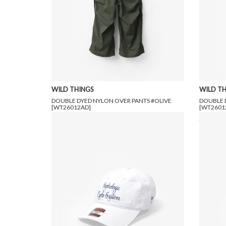
WILD THINGS
WILD TH
DOUBLE DYED NYLON OVER PANTS #OLIVE
DOUBLE 
[WT26012AD]
[WT2601
20,900円(税込)
12,540円(税込)
20,900