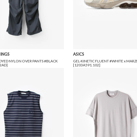
INGS
ASICS
DYED NYLON OVER PANTS #BLACK
GEL-KINETIC FLUENT #WHITE x MARZ
2AD]
[1203A591.102]
円(税込)
12,540円(税込)
22,000円(税込)
13,200円(税込)