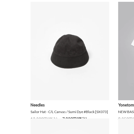
Needles
Yonetom
Sailor Hat - C/L Canvas / Sumi Dye #Black [SX073]
NEW BASI
13,200円(税込)
7,920円(税込)
8,250円