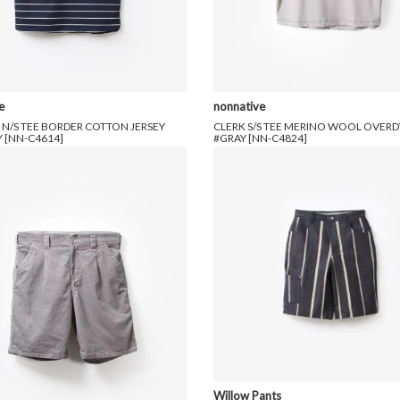
e
nonnative
N/S TEE BORDER COTTON JERSEY
CLERK S/S TEE MERINO WOOL OVER
 [NN-C4614]
#GRAY [NN-C4824]
円(税込)
9,768円(税込)
29,700円(税込)
17,820円(税込)
Willow Pants