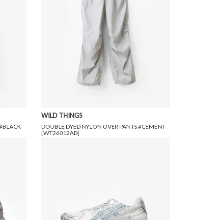
WILD THINGS
 #BLACK
DOUBLE DYED NYLON OVER PANTS #CEMENT
[WT26012AD]
20,900円(税込)
12,540円(税込)