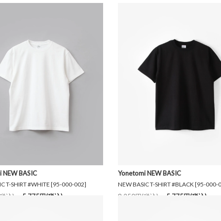
i NEW BASIC
Yonetomi NEW BASIC
C T-SHIRT #WHITE [95-000-002]
NEW BASIC T-SHIRT #BLACK [95-000-
(税込)
5,775円(税込)
8,250円(税込)
5,775円(税込)