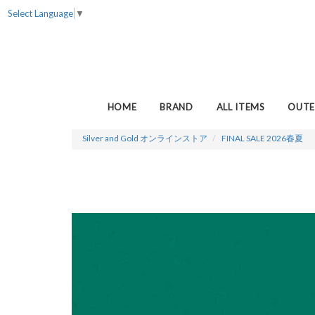
Select Language
▼
HOME
BRAND
ALL ITEMS
OUTE
Silver and Gold オンラインストア
FINAL SALE 2026春夏