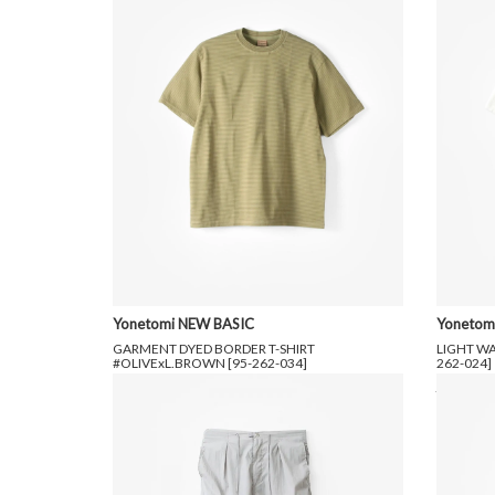
Yonetomi NEW BASIC
Yonetom
GARMENT DYED BORDER T-SHIRT
LIGHT WA
#OLIVExL.BROWN [95-262-034]
262-024]
10,450円(税込)
7,315円(税込)
22,000