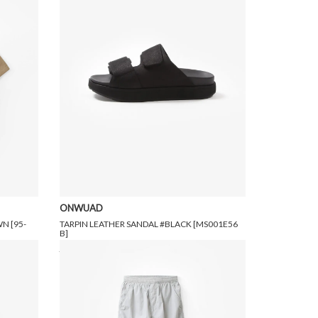
ONWUAD
N [95-
TARPIN LEATHER SANDAL #BLACK [MS001E56
B]
29,700円(税込)
17,820円(税込)