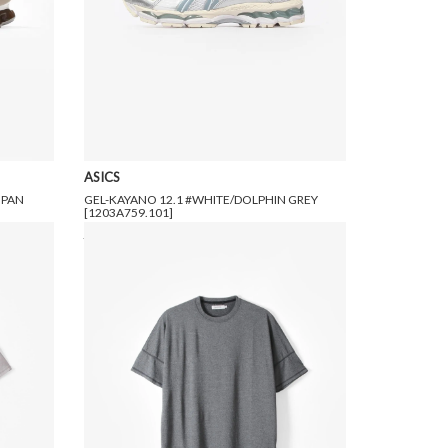
ASICS
IPAN
GEL-KAYANO 12.1 #WHITE/DOLPHIN GREY
[1203A759.101]
22,000円(税込)
13,200円(税込)