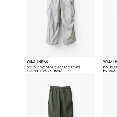
WILD THINGS
WILD TH
DOUBLE DYED NYLON CARGO PANTS
DOUBLE 
#CEMENT [WT26010AD]
[WT2601
22,000円(税込)
13,200円(税込)
22,000