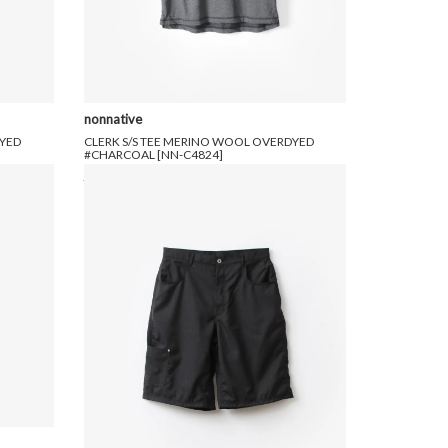
nonnative
DYED
CLERK S/S TEE MERINO WOOL OVERDYED
#CHARCOAL [NN-C4824]
29,700円(税込)
17,820円(税込)