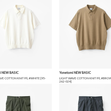
i NEW BASIC
Yonetomi NEW BASIC
VE COTTON KNIT P/L #WHITE [95-
LIGHT WAVE COTTON KNIT P/L #BROW
262-024]
円(税込)
15,400円(税込)
22,000円(税込)
15,400円(税込)