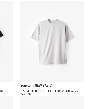
Yonetomi NEW BASIC
002]
GARMENT DYED SOLID T-SHIRT #L.GRAY [95-
262-032]
8,800円(税込)
6,160円(税込)