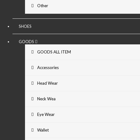
Other
SHOES
GOODS
GOODS ALL ITEM
Accessories
Head Wear
Neck Wea
Eye Wear
Wallet