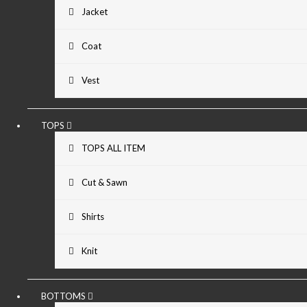
Jacket
Coat
Vest
TOPS
TOPS ALL ITEM
Cut & Sawn
Shirts
Knit
BOTTOMS