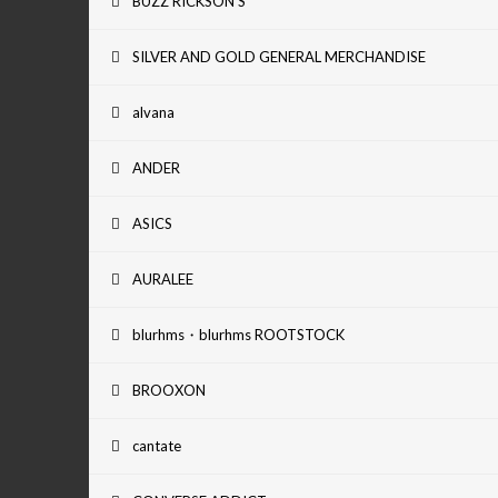
BUZZ RICKSON'S
SILVER AND GOLD GENERAL MERCHANDISE
alvana
ANDER
ASICS
AURALEE
blurhms・blurhms ROOTSTOCK
BROOXON
cantate