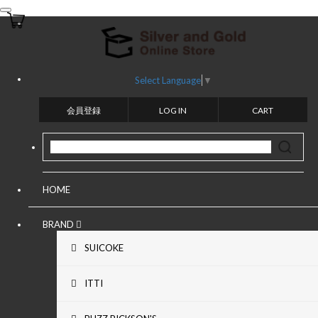
toggle
navigation
Select Language
▼
会員登録
LOG IN
CART
HOME
BRAND
SUICOKE
ITTI