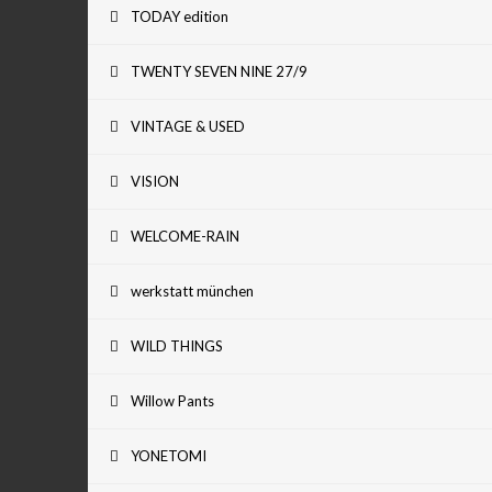
TODAY edition
TWENTY SEVEN NINE 27/9
VINTAGE & USED
VISION
WELCOME-RAIN
werkstatt münchen
WILD THINGS
Willow Pants
YONETOMI