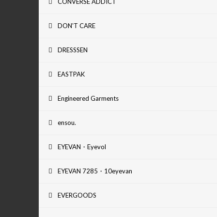
CONVERSE ADDICT
DON'T CARE
DRESSSEN
EASTPAK
Engineered Garments
ensou.
EYEVAN・Eyevol
EYEVAN 7285・10eyevan
EVERGOODS