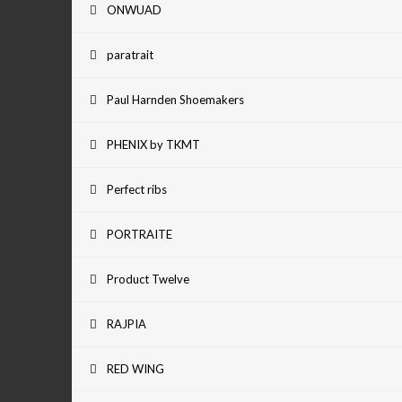
ONWUAD
paratrait
Paul Harnden Shoemakers
PHENIX by TKMT
Perfect ribs
PORTRAITE
Product Twelve
RAJPIA
RED WING