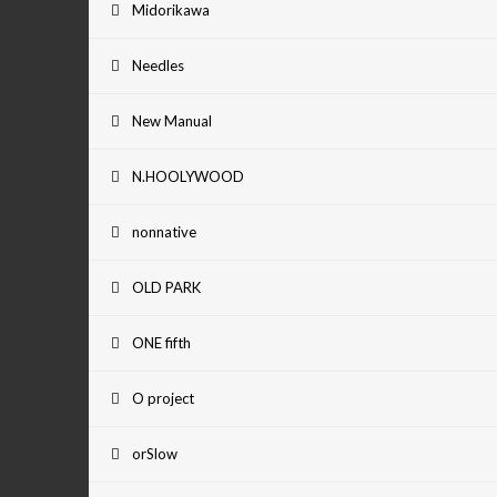
Midorikawa
Needles
New Manual
N.HOOLYWOOD
nonnative
OLD PARK
ONE fifth
O project
orSlow