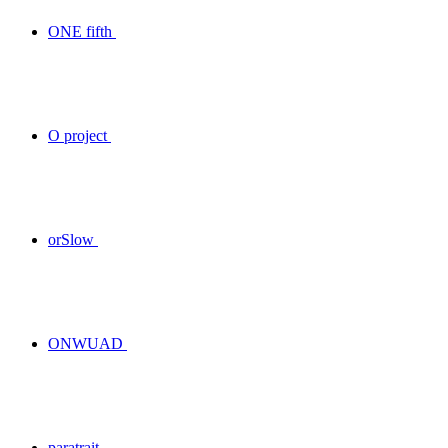
ONE fifth
O project
orSlow
ONWUAD
paratrait