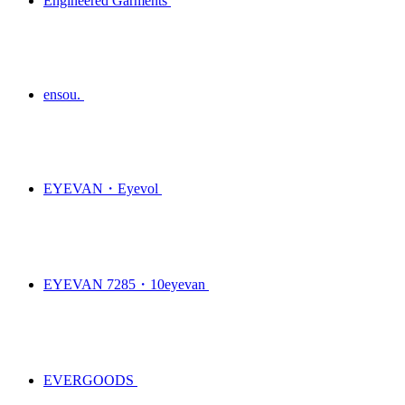
Engineered Garments
ensou.
EYEVAN・Eyevol
EYEVAN 7285・10eyevan
EVERGOODS