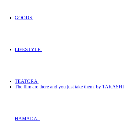
GOODS
LIFESTYLE
TEATORA
The film are there and you just take them. by TAKASHI
HAMADA.