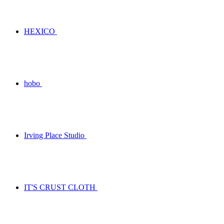
HEXICO
hobo
Irving Place Studio
IT'S CRUST CLOTH