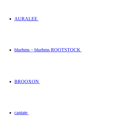
AURALEE
blurhms・blurhms ROOTSTOCK
BROOXON
cantate